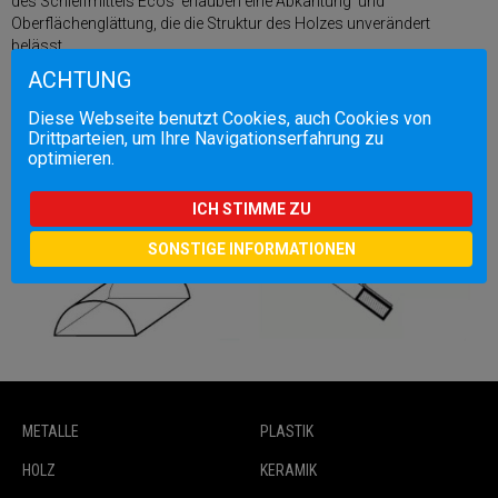
des Schleifmittels Ecos erlauben eine Abkantung und
Oberflächenglättung, die die Struktur des Holzes unverändert
belässt.
ACHTUNG
Diese Webseite benutzt Cookies, auch Cookies von
Drittparteien, um Ihre Navigationserfahrung zu
optimieren.
ICH STIMME ZU
SONSTIGE INFORMATIONEN
METALLE
PLASTIK
HOLZ
KERAMIK