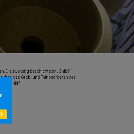
 Die zweiteilig beschichteten „Ghibli“
rlauben das Grob- und Feinbearbeiten des
altschliff.
um
EN