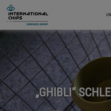
UN
„GHIBLI“ SCHL