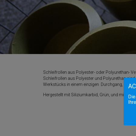
Schleifrollen aus Polyester- oder Polyurethan- Ve
Schleifrollen aus Polyester und Polyurethan sin
Werkstücks in einem einzigen Durchgang, garantie
A
Hergestellt mit Siliziumkarbid, Grün, und mit Kor
Die
Ihr