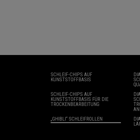
SCHLEIF-CHIPS AUF
DI
KUNSTSTOFFBASIS
SC
QU
SCHLEIF-CHIPS AUF
DI
KUNSTSTOFFBASIS FÜR DIE
SC
TROCKENBEARBEITUNG
TR
AN
„GHIBLI“ SCHLEIFROLLEN
DI
LÄ