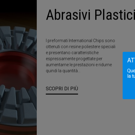
Mole
Diamantate
Squadratura E
Bisellatura
AT
Ques
la 
Utensili diamantati in resina per
operazioni di squadratura, bisellatura
e micro bisellatura di piastrelle
ceramiche smaltate ed in gres
porcellanato
SCOPRI DI PIÙ