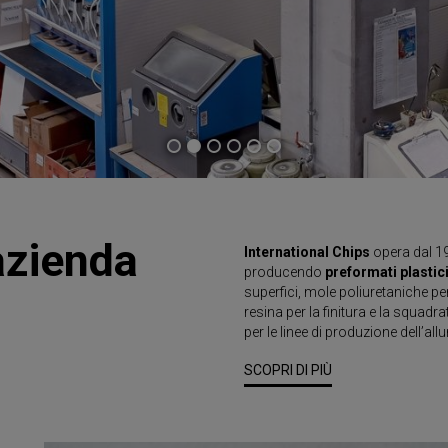
azienda
International Chips
opera dal 1
producendo
preformati plastici
superfici, mole poliuretaniche per 
resina per la finitura e la squadra
per le linee di produzione dell’all
SCOPRI DI PIÙ