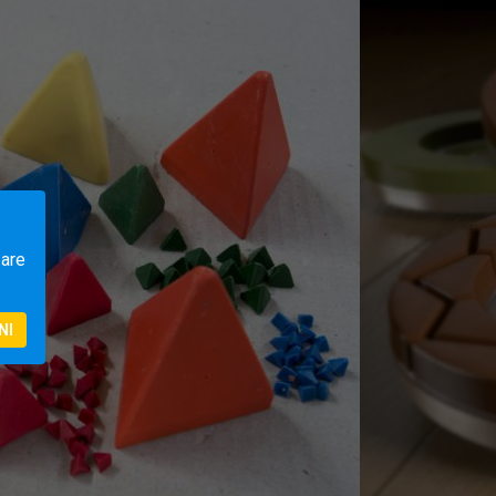
zare
NI