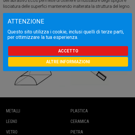
dell’abrasivo Ecos permette di ottenere smussature degli spigoli e
lisciatura delle superfici mantenendo inalterata la struttura del legno.
ATTENZIONE
Questo sito utilizza i cookie, inclusi quelli di terze parti,
per ottimizzare la tua esperienza.
ACCETTO
ALTRE INFORMAZIONI
METALLI
PLASTICA
LEGNO
CERAMICA
VETRO
PIETRA