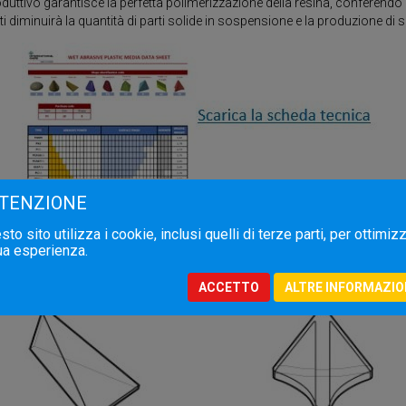
uttivo garantisce la perfetta polimerizzazione della resina, conferendo
ati diminuirà la quantità di parti solide in sospensione e la produzione di
TENZIONE
TIPO DI MATERIALE I PREFORMATI PLASTICI SONO DISPONIBILI I
LAVORAZIONI
to sito utilizza i cookie, inclusi quelli di terze parti, per ottimiz
tua esperienza.
ACCETTO
ALTRE INFORMAZIO