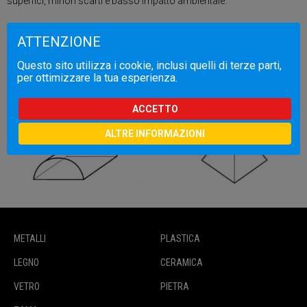
superfici, minori scarti e basso impatto ambientale.
ATTENZIONE
Questo sito utilizza i cookie, inclusi quelli di terze parti,
per ottimizzare la tua esperienza.
ACCETTO
ALTRE INFORMAZIONI
METALLI
PLASTICA
LEGNO
CERAMICA
VETRO
PIETRA