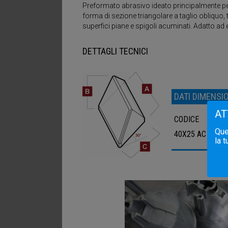
Il trattamento termico condotto nel processo prod
Preformato abrasivo ideato principalmente per 
riduzione dei cicli di lavoro. Con i nostri preform
forma di sezione triangolare a taglio obliquo, 
superfici piane e spigoli acuminati. Adatto ad 
DETTAGLI TECNICI
DATI DIMENSI
AT
STUDIATI E SVILUPPATI PER OGNI DIVERSO 
CODICE
APPOSITAMENTE ADATTATI PER LE VOSTRE 
Ques
40X25 AC
la 