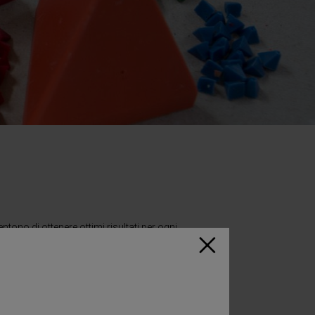
tono di ottenere ottimi risultati per ogni
 sia centrifuga, a rotolamento, harperizer e
a asportazione i
preformati
International Chips