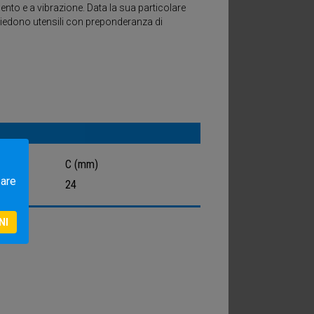
 una buona qualità di taglio, con la conseguente
nto e a vibrazione. Data la sua particolare
 schiuma nell'acqua di scarico.
ichiedono utensili con preponderanza di
N UNA NUMEROSA GAMMA DI FORMULAZIONI E
C (mm)
zare
24
NI