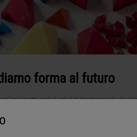
: diamo forma al futuro
ional Chips progetta e realizza preformati altamente innovativi che consen
 Chips possono essere utilizzati in ogni tipo di macchina sia a vibrazione
uo
elle finiture spinte, nella pulitura, nelle finiture pregalvaniche e nell'elevat
 ne aumentano le prestazioni e riducendo la quantità impiegata.