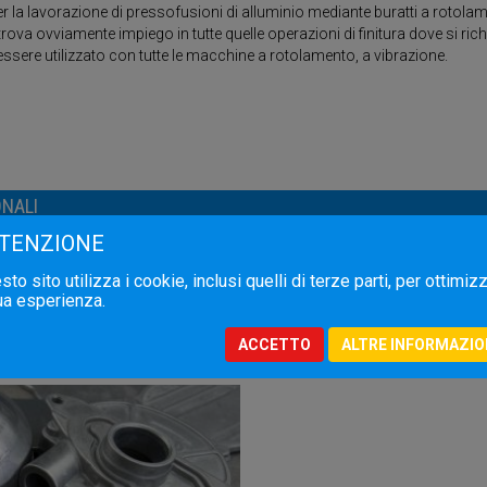
uttivo garantisce la perfetta polimerizzazione della resina, conferendo
la lavorazione di pressofusioni di alluminio mediante buratti a rotolame
ati diminuirà la quantità di parti solide in sospensione e la produzione di
trova ovviamente impiego in tutte quelle operazioni di finitura dove si r
essere utilizzato con tutte le macchine a rotolamento, a vibrazione.
ONALI
TENZIONE
TIPO DI MATERIALE I PREFORMATI PLASTICI SONO DISPONIBILI I
A (mm)
B (mm)
LAVORAZIONI
to sito utilizza i cookie, inclusi quelli di terze parti, per ottimiz
40
24
tua esperienza.
ACCETTO
ALTRE INFORMAZIO