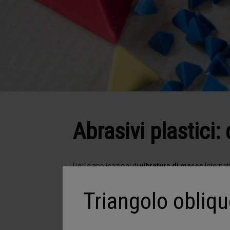
Abrasivi plastici
Per le applicazioni di
vibratura di massa
Internat
specifica applicazione. I preformati International
spindle finish.
Triangolo obliq
Formidabili su tutti i materiali, nella lucidatura e n
sono ottenuti con
resine poliestere speciali
che